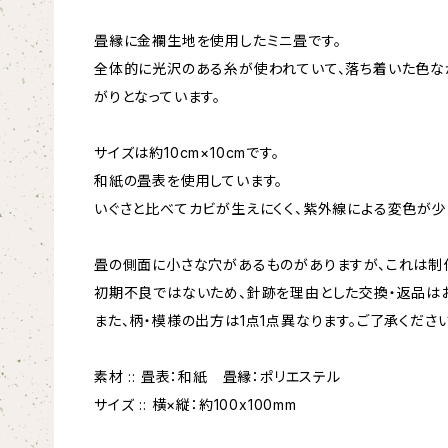
畳縁に金襴生地を使用したミニ畳です。
全体的に光沢のある糸が使われていて、落ち着いた色な
がりとなっています。
サイズは約10cm×10cmです。
和紙の畳表を使用しています。
いぐさと比べてカビが生えにくく、紫外線による変色が少
畳の側面に小さな穴があるものがありますが、これは制
初期不良ではないため、針跡を理由とした交換・返品は
また、柄・模様の出方は1点1点異なります。ご了承ください
素材 :: 畳表：和紙 畳縁：ポリエステル
サイズ :: 横×縦：約100x100mm