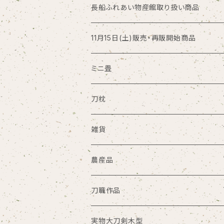
長船ふれあい物産館取り扱い商品
11月15日(土)販売・再販開始商品
ミニ畳
大サイズ
刀枕
中サイズ
ミニ刀枕
雑貨
小サイズ
大根刀枕
丸ゆ商会
農産品
その他サイズ
大笑い一座
米
刀職作品
限定
Gocha
小麦粉
銘切プレート
実物大刀剣木型