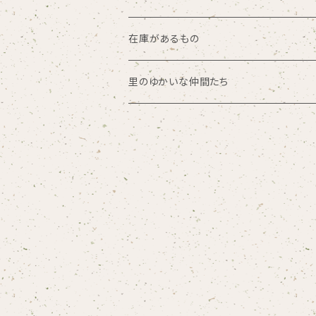
在庫があるもの
乾麺
茎ストラップ
在庫があるもの
抽選販売
里のゆかいな仲間たち