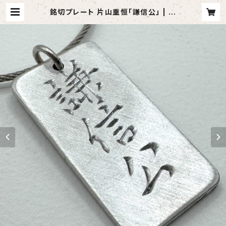
銘切プレート 片山重恒「謙信公」 | 丸
ゆ商会