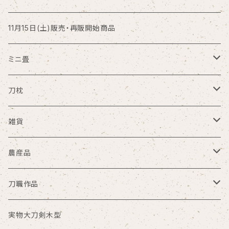
11月15日(土)販売・再販開始商品
ミニ畳
大サイズ
刀枕
中サイズ
ミニ刀枕
雑貨
小サイズ
大根刀枕
丸ゆ商会
農産品
その他サイズ
大笑い一座
米
刀職作品
限定
Gocha
小麦粉
銘切プレート
実物大刀剣木型