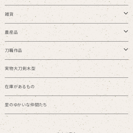
中サイズ
ミニ刀枕
雑貨
小サイズ
大根刀枕
丸ゆ商会
農産品
その他サイズ
大笑い一座
米
刀職作品
限定
Gocha
小麦粉
銘切プレート
実物大刀剣木型
在庫があるもの
乾麺
茎ストラップ
在庫があるもの
抽選販売
里のゆかいな仲間たち