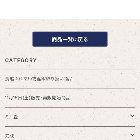
商品一覧に戻る
CATEGORY
長船ふれあい物産館取り扱い商品
11月15日(土)販売・再販開始商品
ミニ畳
大サイズ
刀枕