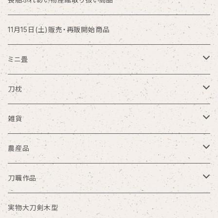
11月15日(土)販売・再販開始商品
ミニ畳
大サイズ
刀枕
中サイズ
ミニ刀枕
雑貨
小サイズ
大根刀枕
丸ゆ商会
農産品
その他サイズ
大笑い一座
米
刀職作品
限定
Gocha
小麦粉
銘切プレート
実物大刀剣木型