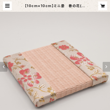
【10cm×10cm】ミニ畳 春の花(桃
色) 畳表::ピンク | 丸ゆ商会