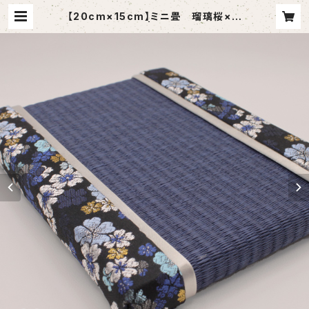
【20cm×15cm】ミニ畳 瑠璃桜×シ
ルバー | 丸ゆ商会