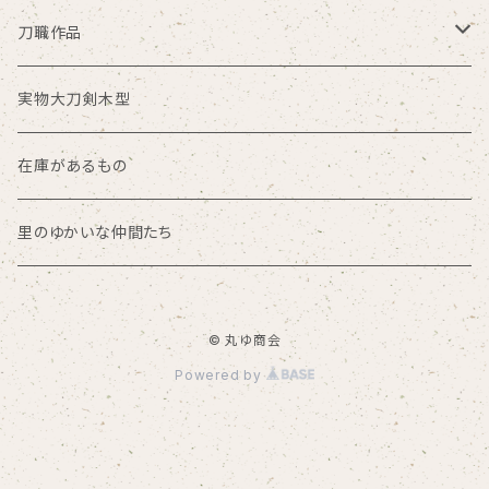
その他サイズ
大笑い一座
米
刀職作品
限定
Gocha
小麦粉
銘切プレート
実物大刀剣木型
在庫があるもの
乾麺
茎ストラップ
在庫があるもの
抽選販売
里のゆかいな仲間たち
© 丸ゆ商会
Powered by