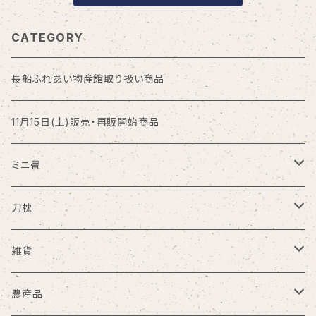
CATEGORY
長船ふれあい物産館取り扱い商品
11月15日(土)販売・再販開始商品
ミニ畳
大サイズ
刀枕
中サイズ
ミニ刀枕
雑貨
小サイズ
大根刀枕
丸ゆ商会
農産品